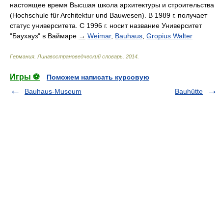
настоящее время Высшая школа архитектуры и строительства
(Hochschule für Architektur und Bauwesen). В 1989 г. получает
статус университета. С 1996 г. носит название Университет
"Баухауз" в Ваймаре
→
Weimar
,
Bauhaus
,
Gropius Walter
Германия. Лингвострановедческий словарь
.
2014
.
Игры ⚽
Поможем написать курсовую
Bauhaus-Museum
Bauhütte