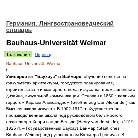
Германия. Лингвострановедческий
словарь
Bauhaus-Universität Weimar
Толкование
Перевод
Bauhaus-Universität Weimar
f
Университет "Баухауз" в Ваймаре
, обучение ведётся на
факультетах архитектуры, городского планирования,
строительства и инженерного дела, искусства, промышленного
дизайна, визуальной коммуникации. Основан в 1860 г. великим
герцогом Карлом Александром (Großherzog Carl Alexander) как
Высшая школа искусств. В 1902-1917 гг. Художественно-
производственная школа под руководством бельгийского
архитектора Хенри ван де Вельде (Henry van de Velde), в 1919-
1925 гг. – Государственный Баухауз Ваймар (Staatliches
Bauhaus Weimar) под руководством Вальтера Гропиуса. В